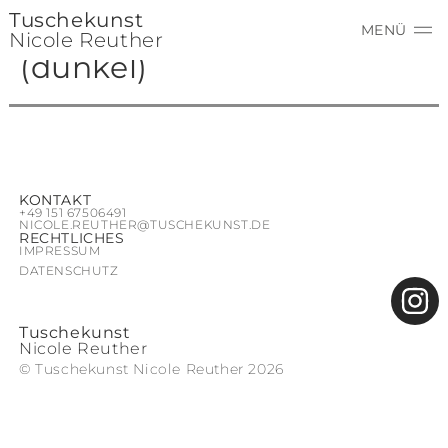
Tuschekunst
Berg-Nebel-Landschaft
MENÜ
Nicole Reuther
(dunkel)
KONTAKT
+49 ‭151 67506491‬
NICOLE.REUTHER@TUSCHEKUNST.DE
RECHTLICHES
IMPRESSUM
DATENSCHUTZ
Tuschekunst
Nicole Reuther
© Tuschekunst Nicole Reuther 2026