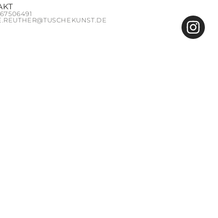
AKT
1 67506491‬
E.REUTHER@TUSCHEKUNST.DE