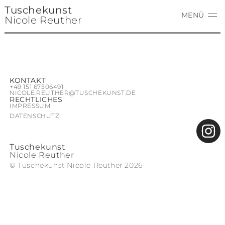
Tuschekunst
Geste flieder
MENÜ
Nicole Reuther
KONTAKT
+49 ‭151 67506491‬
NICOLE.REUTHER@TUSCHEKUNST.DE
RECHTLICHES
IMPRESSUM
DATENSCHUTZ
Tuschekunst
Nicole Reuther
© Tuschekunst Nicole Reuther 2026